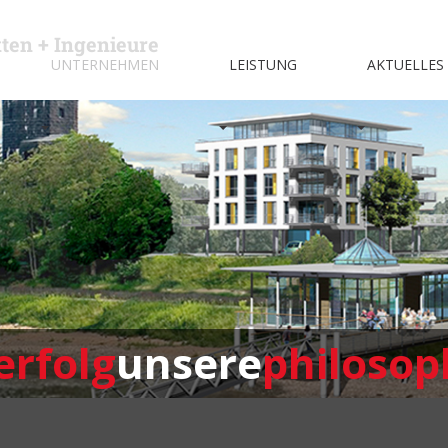
kten + Ingenieure
UNTERNEHMEN
LEISTUNG
AKTUELLES
erfolg
unsere
philosop