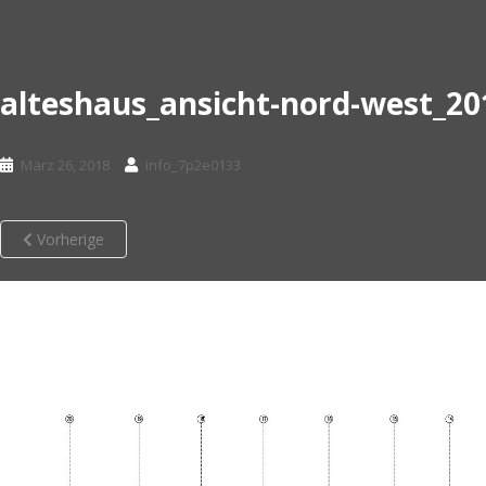
alteshaus_ansicht-nord-west_20
März 26, 2018
info_7p2e0133
Vorherige