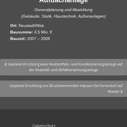
Generalplanung und Abwicklung
(Gebäude, Statik, Haustechnik, Außenanlagen)
Ort:
Neustadt/Wstr.
Bausumme:
4,5 Mio. €
Bauzeit:
2007 – 2008
Geplante Errichtung einer Reststoffsilo- und Konditionierungsanlage auf
der Restmüll- und Abfallverwertungsanlage
Geplante Errichtung von 80 schwimmenden Häusern Ein Feriendorf auf
Wasser
Datenschutz