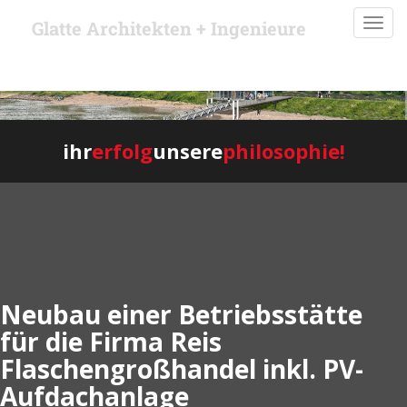
S
TOGG
Glatte Architekten + Ingenieure
k
i
p
t
o
m
ihr
erfolg
unsere
philosophie!
a
i
n
c
o
n
t
e
Neubau einer Betriebsstätte
n
für die Firma Reis
t
Flaschengroßhandel inkl. PV-
Aufdachanlage