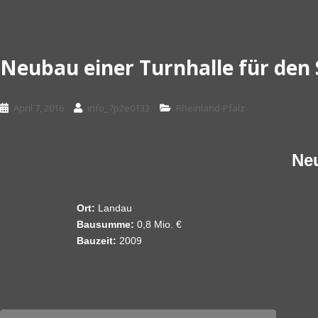
Neubau einer Turnhalle für den S
April 7, 2016
info_7p2e0133
Rheinland-Pfalz
Neu
Ort:
Landau
Bausumme:
0,8 Mio. €
Bauzeit:
2009