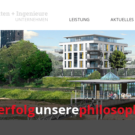
kten + Ingenieure
UNTERNEHMEN
LEISTUNG
AKTUELLES
erfolg
unsere
philosop