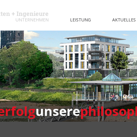
kten + Ingenieure
UNTERNEHMEN
LEISTUNG
AKTUELLES
erfolg
unsere
philosop