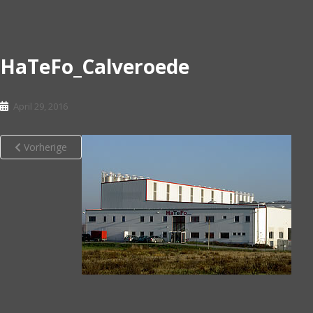
HaTeFo_Calveroede
April 29, 2016
Vorherige