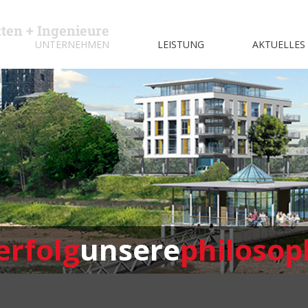
kten + Ingenieure
UNTERNEHMEN
LEISTUNG
AKTUELLES
erfolg
unsere
philosop