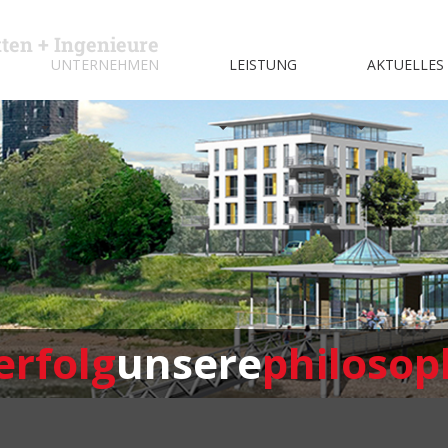
kten + Ingenieure
UNTERNEHMEN
LEISTUNG
AKTUELLES
erfolg
unsere
philosop