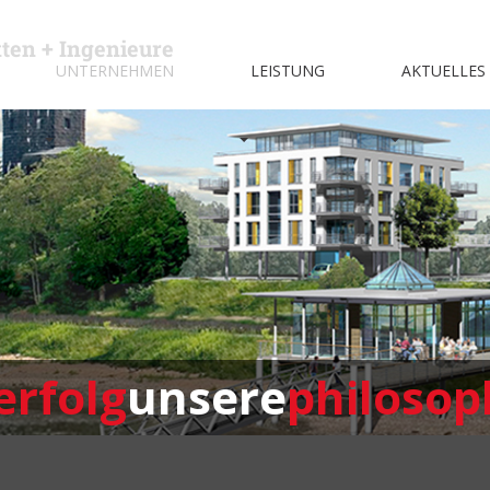
kten + Ingenieure
UNTERNEHMEN
LEISTUNG
AKTUELLES
erfolg
unsere
philosop