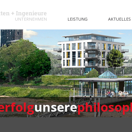
kten + Ingenieure
UNTERNEHMEN
LEISTUNG
AKTUELLES
erfolg
unsere
philosop