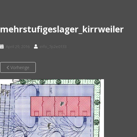
mehrstufigeslager_kirrweiler
April 29, 2016
info_7p2e0133
Vorherige